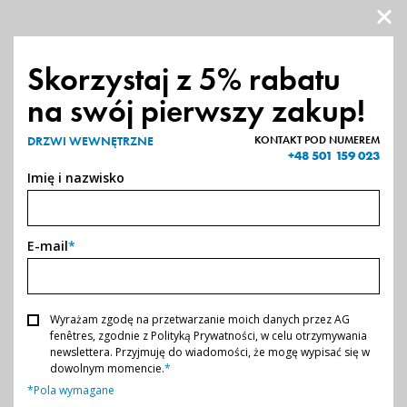
O FIRMIE
PRODUKTY
Skorzystaj z 5% rabatu
na swój pierwszy zakup!
NASZE REALIZACJE
STRONA GŁÓWNA
-
DRZWI WEWNĘTRZNE
DRZWI WEWNĘTRZNE
KONTAKT POD NUMEREM
+48 501 159 023
PARTNERZY
Imię i nazwisko
ZOSTAŃ PARTNEREM
E-mail
*
KONTAKT
Wyrażam zgodę na przetwarzanie moich danych przez AG
fenêtres, zgodnie z Polityką Prywatności, w celu otrzymywania
newslettera. Przyjmuję do wiadomości, że mogę wypisać się w
dowolnym momencie.
*
*Pola wymagane