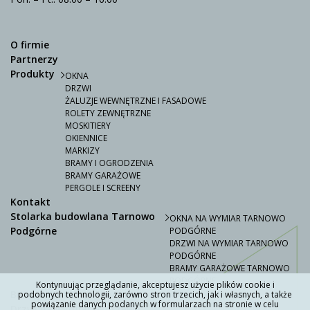
O firmie
Partnerzy
Produkty
OKNA
DRZWI
ŻALUZJE WEWNĘTRZNE I FASADOWE
ROLETY ZEWNĘTRZNE
MOSKITIERY
OKIENNICE
MARKIZY
BRAMY I OGRODZENIA
BRAMY GARAŻOWE
PERGOLE I SCREENY
Kontakt
Stolarka budowlana Tarnowo
OKNA NA WYMIAR TARNOWO
Podgórne
PODGÓRNE
DRZWI NA WYMIAR TARNOWO
PODGÓRNE
BRAMY GARAŻOWE TARNOWO
PODGÓRNE
Kontynuując przeglądanie, akceptujesz użycie plików cookie i
Bramy garażowe Skórzewo
podobnych technologii, zarówno stron trzecich, jak i własnych, a także
powiązanie danych podanych w formularzach na stronie w celu
Drzwi na wymiar Skórzewo