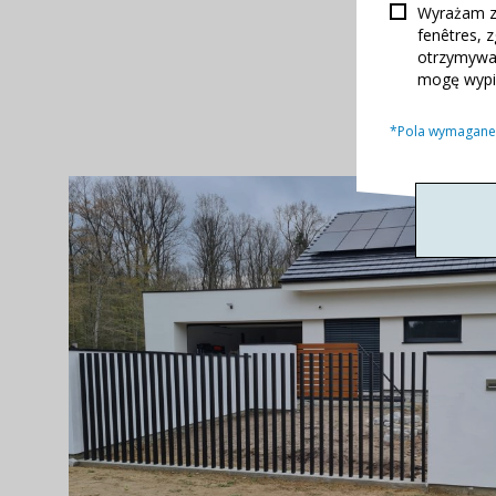
Wyrażam z
fenêtres, 
otrzymywan
mogę wypi
*Pola wymagane