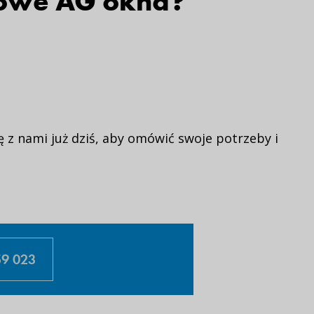
mowe AG okna?
ę z nami już dziś, aby omówić swoje potrzeby i
9 023