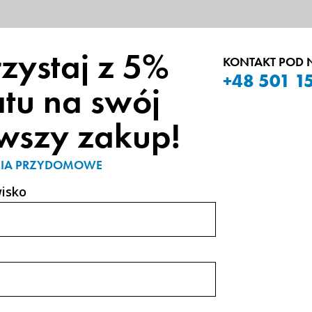
zystaj z 5%
KONTAKT POD
+48 501 1
tu na swój
wszy zakup!
domowe
IA PRZYDOMOWE
na zostały zaprojektowane tak, aby zapewniać ideal
wisko
ysokiej jakości materiałów, nasze ogrodzenia dopas
Ogrodzenia przydomowe 
Materiały najwyższej ja