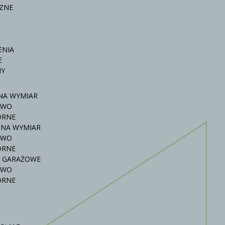
ZNE
ENIA
E
NY
NA WYMIAR
OWO
ÓRNE
 NA WYMIAR
OWO
ÓRNE
 GARAŻOWE
OWO
ÓRNE