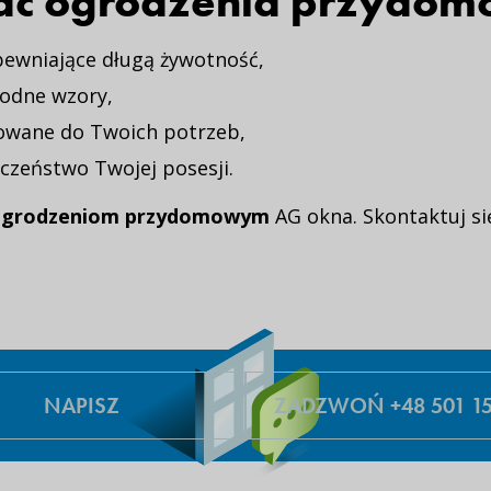
ać ogrodzenia przydo
pewniające długą żywotność,
rodne wzory,
sowane do Twoich potrzeb,
zeństwo Twojej posesji.
ogrodzeniom przydomowym
AG okna. Skontaktuj si
NAPISZ
ZADZWOŃ +48 501 15