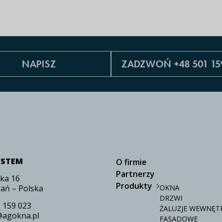
NAPISZ
ZADZWOŃ +48 501 15
YSTEM
O firmie
Partnerzy
zka 16
Produkty
ań – Polska
OKNA
DRZWI
 159 023
ŻALUZJE WEWNĘTR
@agokna.pl
FASADOWE