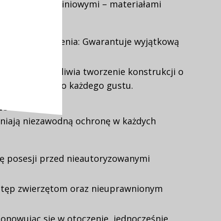
talowymi i aluminiowymi – materiałami
mi za ich:
ie i odkształcenia: Gwarantuje wyjątkową
łość,
towania: Umożliwia tworzenie konstrukcji o
opasowanych do każdego gustu.
zechstronność
niają niezawodną ochronę w każdych
ę posesji przed nieautoryzowanymi
stęp zwierzętom oraz nieuprawnionym
nowując się w otoczenie, jednocześnie