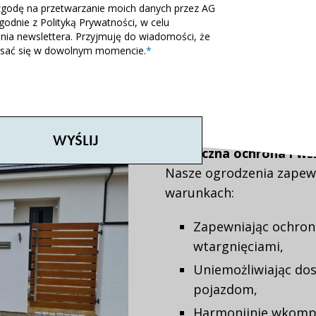
Pracujemy z profilami s
godę na przetwarzanie moich danych przez AG
zgodnie z Polityką Prywatności, w celu
metalurgicznymi ceniony
ia newslettera. Przyjmuję do wiadomości, że
sać się w dowolnym momencie.
*
Odporność na zginan
wytrzymałość i trwa
Elastyczność projek
różnych wzorach, d
Skuteczna ochrona i ws
Nasze ogrodzenia zapew
warunkach:
Zapewniając ochron
wtargnięciami,
Uniemożliwiając do
pojazdom,
Harmonijnie wkompo