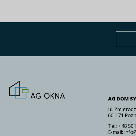
AG DOM S
ul. Żmigrod
60-171 Pozn
Tel.:
+48 501
E-mail:
info