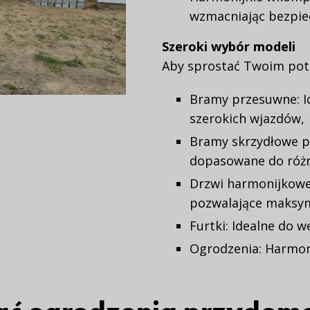
wzmacniając bezpie
Szeroki wybór modeli
Aby sprostać Twoim pot
Bramy przesuwne: Id
szerokich wjazdów,
Bramy skrzydłowe po
dopasowane do różn
Drzwi harmonijkowe
pozwalające maksym
Furtki: Idealne do w
Ogrodzenia: Harmoni