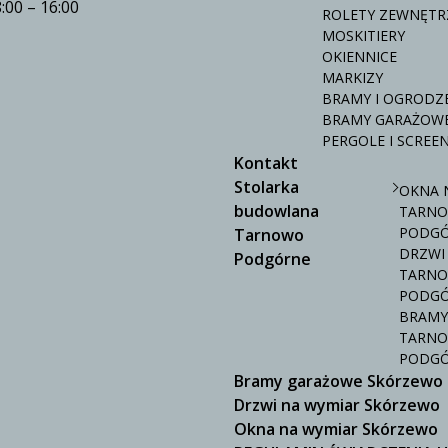
8:00 – 16:00
ROLETY ZEWNĘTR
MOSKITIERY
OKIENNICE
MARKIZY
BRAMY I OGRODZ
BRAMY GARAŻOW
PERGOLE I SCREE
Kontakt
Stolarka
OKNA 
budowlana
TARN
PODG
Tarnowo
DRZWI
Podgórne
TARN
PODG
BRAMY
TARN
PODG
Bramy garażowe Skórzewo
Drzwi na wymiar Skórzewo
Okna na wymiar Skórzewo