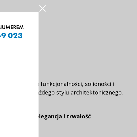
 NUMEREM
59 023
ne połączenie funkcjonalności, solidności i
owują się do każdego stylu architektonicznego.
– Ochrona, elegancja i trwałość
kości