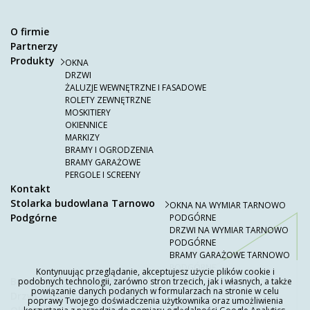
O firmie
Partnerzy
Produkty
OKNA
DRZWI
ŻALUZJE WEWNĘTRZNE I FASADOWE
ROLETY ZEWNĘTRZNE
MOSKITIERY
OKIENNICE
MARKIZY
BRAMY I OGRODZENIA
BRAMY GARAŻOWE
PERGOLE I SCREENY
Kontakt
Stolarka budowlana Tarnowo
OKNA NA WYMIAR TARNOWO
Podgórne
PODGÓRNE
DRZWI NA WYMIAR TARNOWO
PODGÓRNE
BRAMY GARAŻOWE TARNOWO
PODGÓRNE
Kontynuując przeglądanie, akceptujesz użycie plików cookie i
Bramy garażowe Skórzewo
podobnych technologii, zarówno stron trzecich, jak i własnych, a także
powiązanie danych podanych w formularzach na stronie w celu
Drzwi na wymiar Skórzewo
poprawy Twojego doświadczenia użytkownika oraz umożliwienia