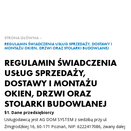
O FIRMIE
PRODUKTY
NASZE REALIZACJE
STRONA GŁÓWNA
-
REGULAMIN ŚWIADCZENIA USŁUG SPRZEDAŻY, DOSTAWY I
MONTAŻU OKIEN, DRZWI ORAZ STOLARKI BUDOWLANEJ
PARTNERZY
REGULAMIN ŚWIADCZENIA
ZOSTAŃ PARTNEREM
USŁUG SPRZEDAŻY,
DOSTAWY I MONTAŻU
KONTAKT
OKIEN, DRZWI ORAZ
STOLARKI BUDOWLANEJ
§1. Dane przedsiębiorcy
Usługodawcą jest AG DOM SYSTEM z siedzibą przy ul.
Żmigrodzkiej 16, 60-171 Poznań, NIP: 6222417086, zwany dalej