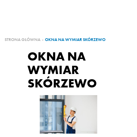
O FIRMIE
PRODUKTY
NASZE REALIZACJE
STRONA GŁÓWNA
-
OKNA NA WYMIAR SKÓRZEWO
OKNA NA
PARTNERZY
WYMIAR
ZOSTAŃ PARTNEREM
SKÓRZEWO
KONTAKT