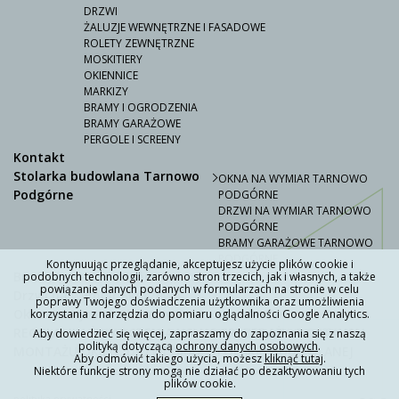
DRZWI
ŻALUZJE WEWNĘTRZNE I FASADOWE
ROLETY ZEWNĘTRZNE
MOSKITIERY
OKIENNICE
MARKIZY
BRAMY I OGRODZENIA
BRAMY GARAŻOWE
PERGOLE I SCREENY
Kontakt
Stolarka budowlana Tarnowo
OKNA NA WYMIAR TARNOWO
Podgórne
PODGÓRNE
DRZWI NA WYMIAR TARNOWO
PODGÓRNE
BRAMY GARAŻOWE TARNOWO
PODGÓRNE
Kontynuując przeglądanie, akceptujesz użycie plików cookie i
Bramy garażowe Skórzewo
podobnych technologii, zarówno stron trzecich, jak i własnych, a także
powiązanie danych podanych w formularzach na stronie w celu
Drzwi na wymiar Skórzewo
poprawy Twojego doświadczenia użytkownika oraz umożliwienia
Okna na wymiar Skórzewo
korzystania z narzędzia do pomiaru oglądalności Google Analytics.
REGULAMIN ŚWIADCZENIA USŁUG SPRZEDAŻY, DOSTAWY I
Aby dowiedzieć się więcej, zapraszamy do zapoznania się z naszą
polityką dotyczącą
ochrony danych osobowych
.
MONTAŻU OKIEN, DRZWI ORAZ STOLARKI BUDOWLANEJ
Aby odmówić takiego użycia, możesz
kliknąć tutaj
.
Niektóre funkcje strony mogą nie działać po dezaktywowaniu tych
plików cookie.
polityka prywatności