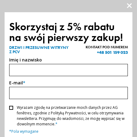
O FIRMIE
PRODUKTY
Skorzystaj z 5% rabatu
na swój pierwszy zakup!
NASZE REALIZACJE
STRONA GŁÓWNA
-
DRZWI I PRZESUWNE WITRYNY Z PCV
DRZWI I PRZESUWNE WITRYNY
KONTAKT POD NUMEREM
Z PCV
Drzwi i przesuwne witryny
+48 501 159 023
PARTNERZY
Imię i nazwisko
z
PCV
ZOSTAŃ PARTNEREM
Drzwi wejściowe i przesuwne witryny
z PCV oferowane
przez AG Okna łączą funkcjonalność, nowoczesny design oraz
E-mail
*
zaawansowane rozwiązania techniczne. Odgrywają kluczową
KONTAKT
rolę w wyglądzie Twojego domu, zapewniając jednocześnie
optymalną izolację termiczną i zwiększone bezpieczeństwo.
Wyrażam zgodę na przetwarzanie moich danych przez AG
fenêtres, zgodnie z Polityką Prywatności, w celu otrzymywania
newslettera. Przyjmuję do wiadomości, że mogę wypisać się w
dowolnym momencie.
*
*Pola wymagane