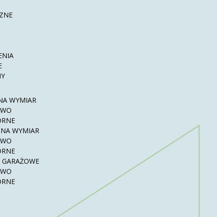
ZNE
ENIA
E
NY
NA WYMIAR
OWO
ÓRNE
 NA WYMIAR
OWO
ÓRNE
 GARAŻOWE
OWO
ÓRNE