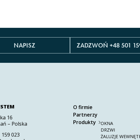
NAPISZ
ZADZWOŃ +48 501 15
YSTEM
O firmie
Partnerzy
zka 16
Produkty
ań – Polska
OKNA
DRZWI
 159 023
ŻALUZJE WEWNĘTR