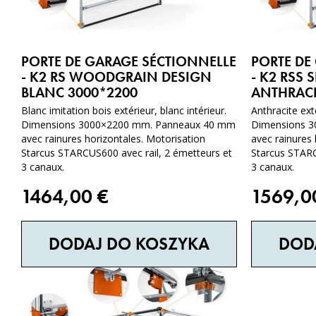
PORTE DE GARAGE SÉCTIONNELLE
PORTE DE
- K2 RS WOODGRAIN DESIGN
- K2 RSS 
BLANC 3000*2200
ANTHRACI
Blanc imitation bois extérieur, blanc intérieur.
Anthracite exté
Dimensions 3000×2200 mm. Panneaux 40 mm
Dimensions 
avec rainures horizontales. Motorisation
avec rainures 
Starcus STARCUS600 avec rail, 2 émetteurs et
Starcus STARC
3 canaux.
3 canaux.
1464,00
€
1569,
DODAJ DO KOSZYKA
DOD