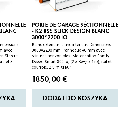
TIONNELLE
PORTE DE GARAGE SÉCTIONNELLE
 BLANC
- K2 RSS SLICK DESIGN BLANC
3000*2200 IO
 Dimensions
Blanc extérieur, blanc intérieur. Dimensions
m avec
3000×2200 mm. Panneaux 40 mm avec
ion Starcus
rainures horizontales. Motorisation Somfy
rs et 3
Dexxo Smart 800 io, (2 x Keygo 4 io), rail et
courroie. 2,9 m XNAP
1850,00
€
ZYKA
DODAJ DO KOSZYKA