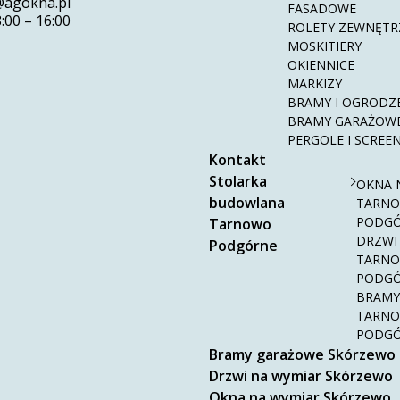
@agokna.pl
FASADOWE
8:00 – 16:00
ROLETY ZEWNĘTR
MOSKITIERY
OKIENNICE
MARKIZY
BRAMY I OGRODZ
BRAMY GARAŻOW
PERGOLE I SCREE
Kontakt
Stolarka
OKNA 
budowlana
TARN
PODG
Tarnowo
DRZWI
Podgórne
TARN
PODG
BRAMY
TARN
PODG
Bramy garażowe Skórzewo
Drzwi na wymiar Skórzewo
Okna na wymiar Skórzewo