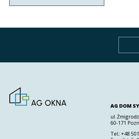
AG DOM S
ul. Żmigrod
60-171 Pozn
Tel.:
+48 501