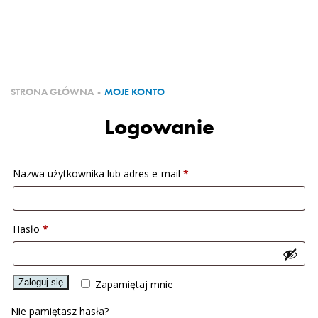
O FIRMIE
PRODUKTY
NASZE REALIZACJE
STRONA GŁÓWNA
-
MOJE KONTO
Logowanie
PARTNERZY
ZOSTAŃ PARTNEREM
Nazwa użytkownika lub adres e-mail
*
KONTAKT
Hasło
*
Zaloguj się
Zapamiętaj mnie
Nie pamiętasz hasła?